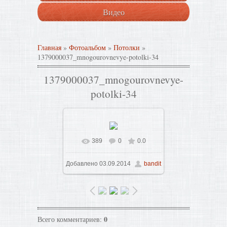
Видео
Главная
»
Фотоальбом
»
Потолки
»
1379000037_mnogourovnevye-potolki-34
1379000037_mnogourovnevye-
potolki-34
389
0
0.0
В реальном размере
Добавлено
03.09.2014
bandit
800x608
/ 65.1Kb
0
Всего комментариев
: